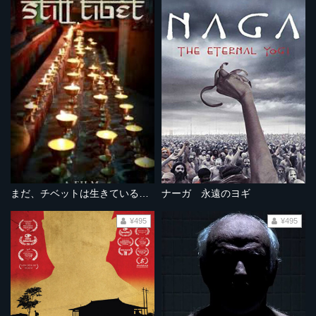
まだ、チベットは生きている 最後の桃源郷への旅
ナーガ 永遠のヨギ
¥495
¥495