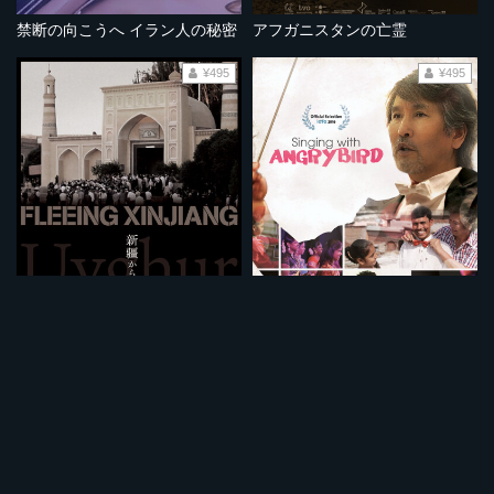
禁断の向こうへ イラン人の秘密
アフガニスタンの亡霊
¥495
¥495
新疆からの脱出
アングリーバードとバナナ合唱団
¥495
¥495