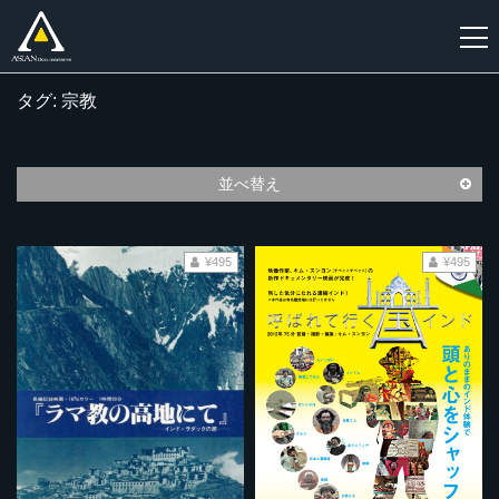
タグ: 宗教
新
規
登
並べ替え
録
¥495
¥495