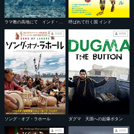
ラマ教の高地にて インド・ラダックの旅
呼ばれて行く国 インド
¥495
¥495
ソング・オブ・ラホール
ダグマ 天国への起爆ボタン
¥495
¥495