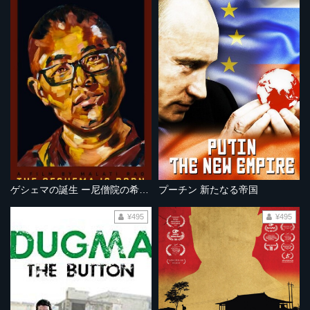
ゲシェマの誕生 ー尼僧院の希望ー
プーチン 新たなる帝国
¥495
¥495