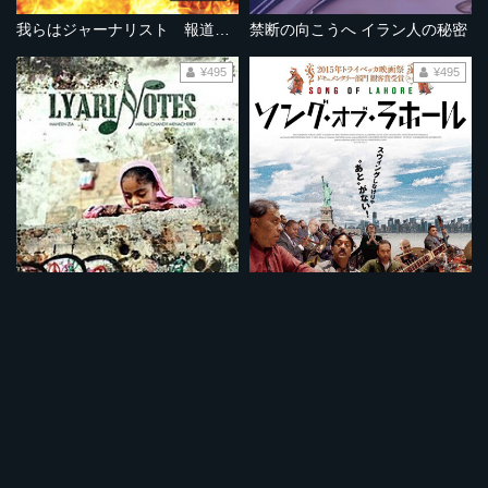
我らはジャーナリスト 報道の不自由な国イラン
禁断の向こうへ イラン人の秘密
¥495
¥495
音楽は“罪”じゃない 街角の音楽学校
ソング・オブ・ラホール
¥495
¥495