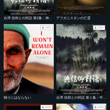
台湾 信仰との対話 第2集：神とアッラーと精霊の声
アフガニスタンの亡霊
¥495
¥495
独りにはならない
台湾 信仰との対話 第１集：中国人の信仰の道
¥495
¥495