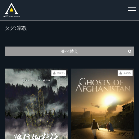
タグ: 宗教
新
規
登
並べ替え
録
¥495
¥495