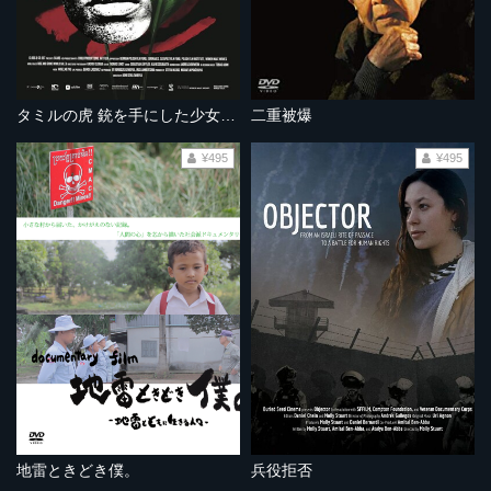
タミルの虎 銃を手にした少女たち
二重被爆
¥495
¥495
地雷ときどき僕。
兵役拒否