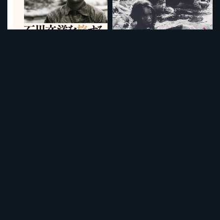
石川文洋を旅する
SAWADA 青森からベトナムへ ピュリッツァー賞カメラマン沢田教一の生と死
¥495
¥495