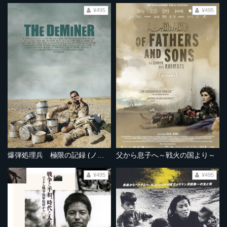
¥495
¥495
爆弾処理兵 極限の記録 (ノーカット完全版）
父から息子へ～戦火の国より～
¥495
¥495