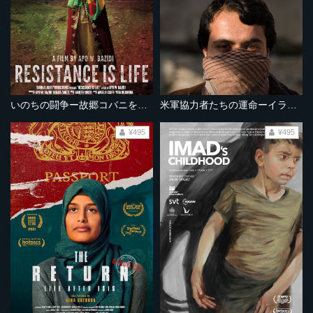
いのちの闘争ー故郷コバニを守るためにー
米軍協力者たちの運命ーイラク・アフガニスタンー
¥495
¥495