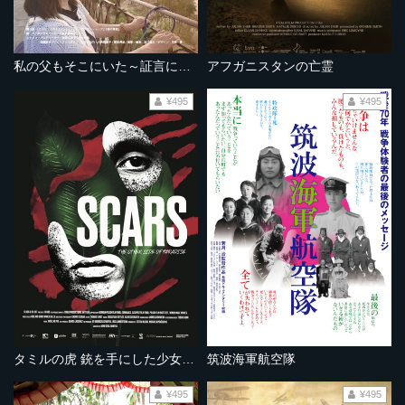
私の父もそこにいた～証言によるベトナム残留日本兵の存在～
アフガニスタンの亡霊
¥495
¥495
タミルの虎 銃を手にした少女たち
筑波海軍航空隊
¥495
¥495