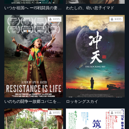
いつか祖国へ ーIS戦闘員の妻たちー
わたしの、幼い息子イマド
¥495
¥495
いのちの闘争ー故郷コバニを守るためにー
ロッキングスカイ
¥495
¥495