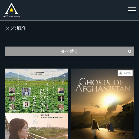
タグ: 戦争
新
規
登
並べ替え
録
¥495