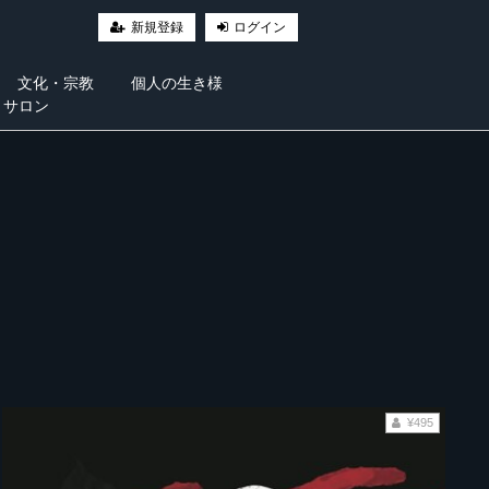
新規登録
ログイン
文化・宗教
個人の生き様
・サロン
¥495