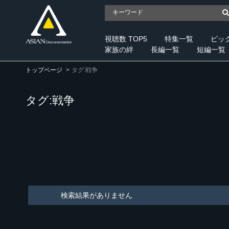
視聴数 TOP5
特集一覧
ピッ
家族の絆
長編一覧
短編一覧
トップページ
タグ:戦争
タグ:戦争
検索結果がありません