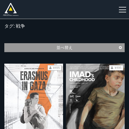
タグ: 戦争
新
規
登
並べ替え
録
¥495
¥495