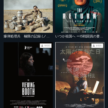
爆弾処理兵 極限の記録 (ノーカット完全版）
いつか祖国へ ーIS戦闘員の妻たちー
¥495
¥495