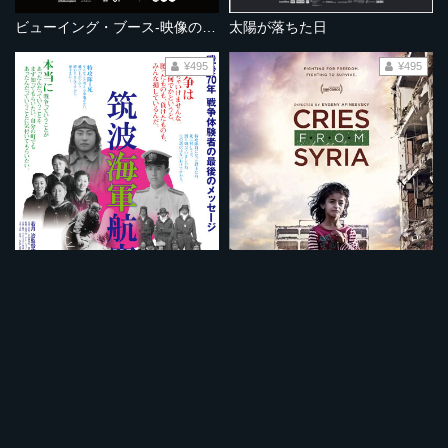
ビューイング・ブース-映像の虚実-
太陽が落ちた日
¥495
¥495
筑波海軍航空隊
シリアの悲痛な叫び
¥495
¥495