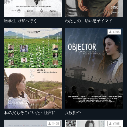
医学生 ガザへ行く
わたしの、幼い息子イマド
¥495
私の父もそこにいた～証言によるベトナム残留日本兵の存在～
兵役拒否
¥495
¥495