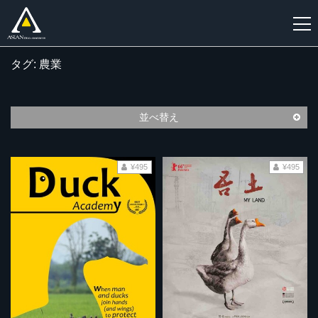
タグ: 農業
新
規
登
並べ替え
録
¥495
¥495