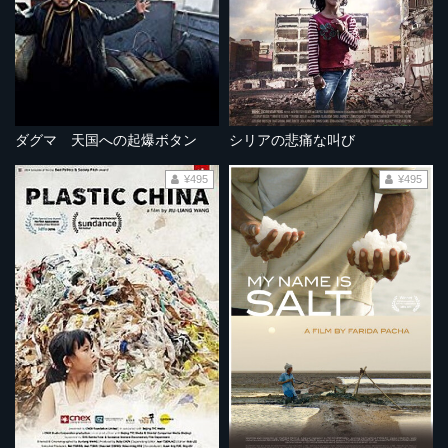
ダグマ 天国への起爆ボタン
シリアの悲痛な叫び
¥495
¥495