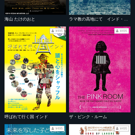
海山 たけのおと
ラマ教の高地にて インド・ラダックの旅
¥495
¥495
呼ばれて行く国 インド
ザ・ピンク・ルーム
¥495
¥495