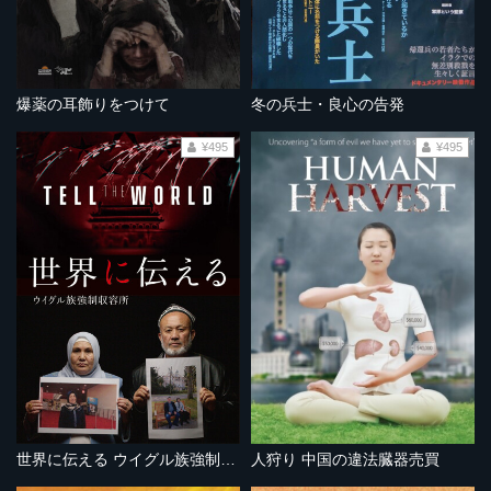
爆薬の耳飾りをつけて
冬の兵士・良心の告発
¥495
¥495
世界に伝える ウイグル族強制収容所
人狩り 中国の違法臓器売買