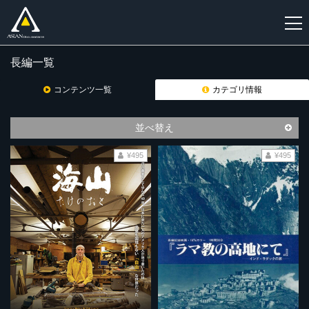
長編一覧
新
規
コンテンツ一覧
カテゴリ情報
登
録
並べ替え
¥495
¥495