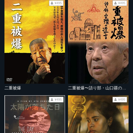
¥495
¥495
二重被爆
二重被爆〜語り部・山口疆の遺言
¥495
¥495