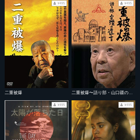
¥495
¥495
二重被爆
二重被爆〜語り部・山口疆の遺言
¥495
¥495