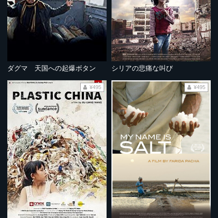
ダグマ 天国への起爆ボタン
シリアの悲痛な叫び
¥495
¥495