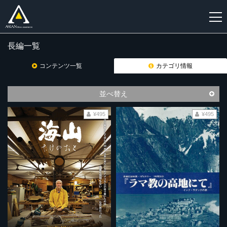
長編一覧
新
規
コンテンツ一覧
カテゴリ情報
登
録
並べ替え
¥495
¥495