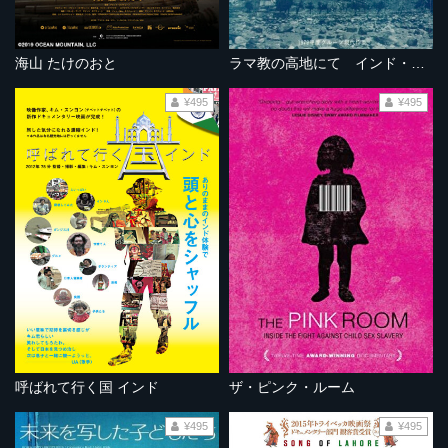
海山 たけのおと
ラマ教の高地にて インド・ラダックの旅
¥495
¥495
呼ばれて行く国 インド
ザ・ピンク・ルーム
¥495
¥495