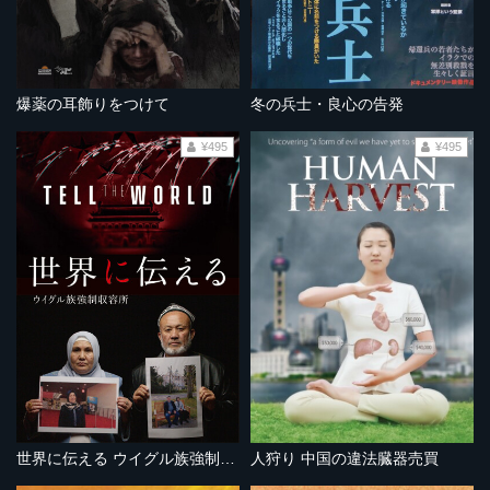
爆薬の耳飾りをつけて
冬の兵士・良心の告発
¥495
¥495
世界に伝える ウイグル族強制収容所
人狩り 中国の違法臓器売買