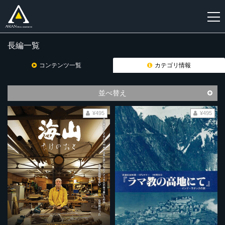
長編一覧
新
規
コンテンツ一覧
カテゴリ情報
登
録
並べ替え
¥495
¥495