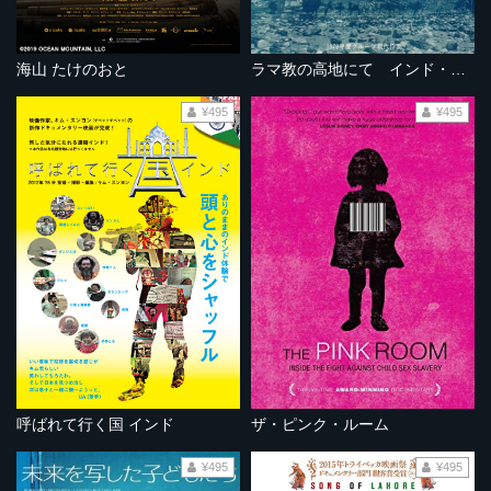
海山 たけのおと
ラマ教の高地にて インド・ラダックの旅
¥495
¥495
呼ばれて行く国 インド
ザ・ピンク・ルーム
¥495
¥495