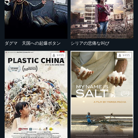
ダグマ 天国への起爆ボタン
シリアの悲痛な叫び
¥495
¥495