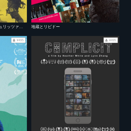
SAWADA 青森からベトナムへ ピュリッツァー賞カメラマン沢田教一の生と死
地蔵とリビドー
¥495
¥495