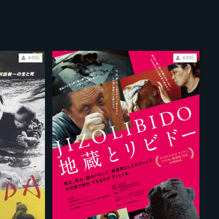
¥495
¥495