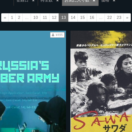
登録日
再生数
お気に入り数
価格
«
1
2
...
10
11
12
13
14
15
16
...
22
23
»
¥495