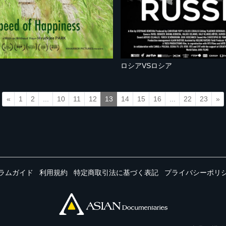
ロシアVSロシア
«
1
2
...
10
11
12
13
14
15
16
...
22
23
»
ラムガイド
利用規約
特定商取引法に基づく表記
プライバシーポリ