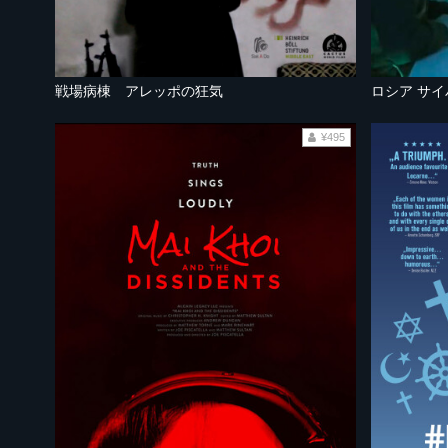
戦場病棟 アレッポの狂気
ロシア サ
¥495