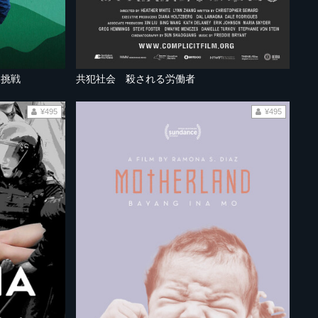
た挑戦
共犯社会 殺される労働者
¥495
¥495