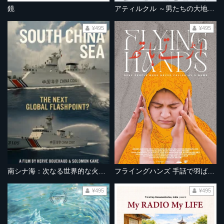
鏡
アティルクル ～男たちの大地を駆ける～
¥495
¥495
南シナ海：次なる世界的な火種となるか？
フライングハンズ 手話で羽ばたく
¥495
¥495