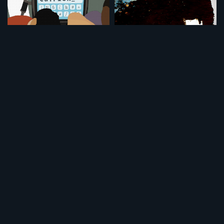
いらだちと幸せと（ノーカット完全版）
捕らわれた聖なる象
¥495
¥495