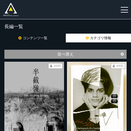
長編一覧
新
規
コンテンツ一覧
カテゴリ情報
登
録
並べ替え
¥495
¥495