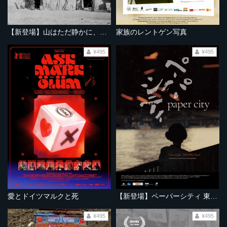
【新登場】山はただ静かに、ふたりを隔てて
家族のレントゲン写真
¥495
¥495
愛とドイツマルクと死
【新登場】ペーパーシティ 東京大空襲の記憶
¥495
¥495