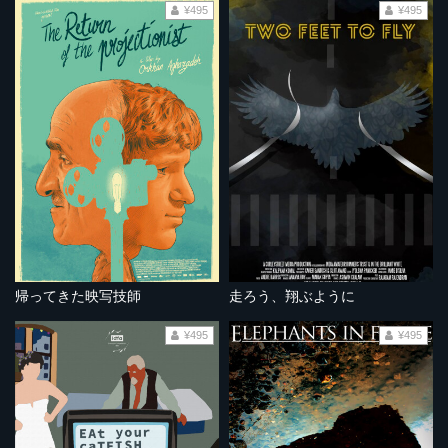
¥495
¥495
帰ってきた映写技師
走ろう、翔ぶように
¥495
¥495