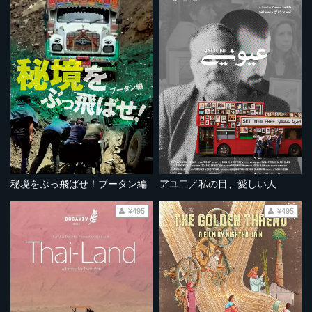
秘境をぶっ飛ばせ！ブータン編
アユ二／私の目、愛しい人
¥495
¥495