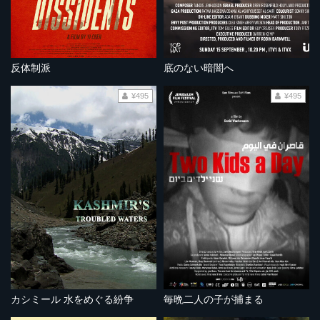
反体制派
底のない暗闇へ
¥495
¥495
カシミール 水をめぐる紛争
毎晩二人の子が捕まる