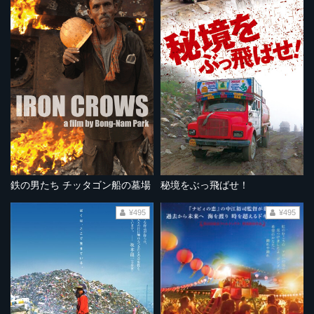
鉄の男たち チッタゴン船の墓場
秘境をぶっ飛ばせ！
¥495
¥495