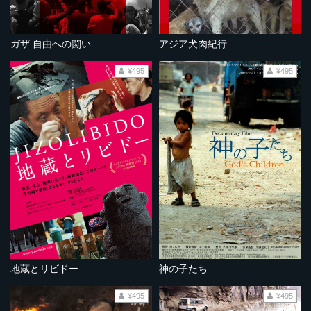
ガザ 自由への闘い
アジア犬肉紀行
¥495
¥495
地蔵とリビドー
神の子たち
¥495
¥495