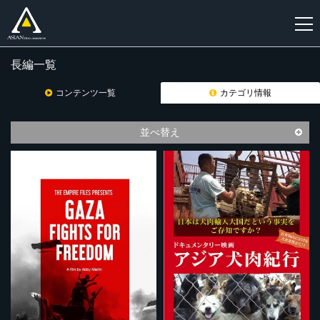
長編一覧
新
規
コンテンツ一覧
カテゴリ情報
登
録
並べ替え