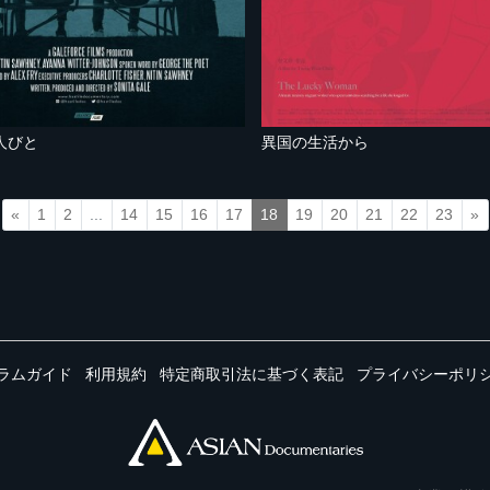
人びと
異国の生活から
«
1
2
...
14
15
16
17
18
19
20
21
22
23
»
ラムガイド
利用規約
特定商取引法に基づく表記
プライバシーポリ