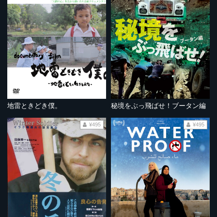
地雷ときどき僕。
秘境をぶっ飛ばせ！ブータン編
¥495
¥495