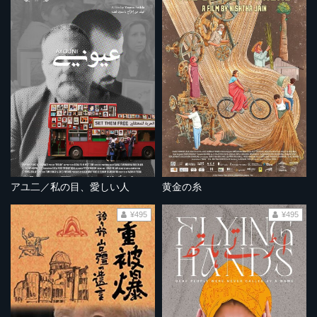
アユ二／私の目、愛しい人
黄金の糸
¥495
¥495