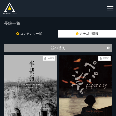
長編一覧
新
規
コンテンツ一覧
カテゴリ情報
登
録
並べ替え
¥495
¥495