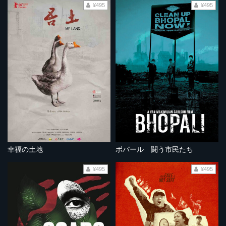
¥495
¥495
幸福の土地
ボパール 闘う市民たち
¥495
¥495