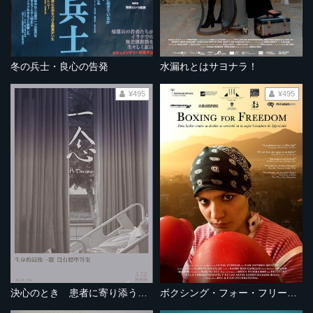
冬の兵士・良心の告発
水漏れとはサヨナラ！
¥495
¥495
決心のとき 患者に寄り添う医師たち
ボクシング・フォー・フリーダム～差別に立ち向かうアフガニスタンの少女～