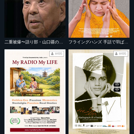
二重被爆〜語り部・山口疆の遺言
フライングハンズ 手話で羽ばたく
¥495
¥495