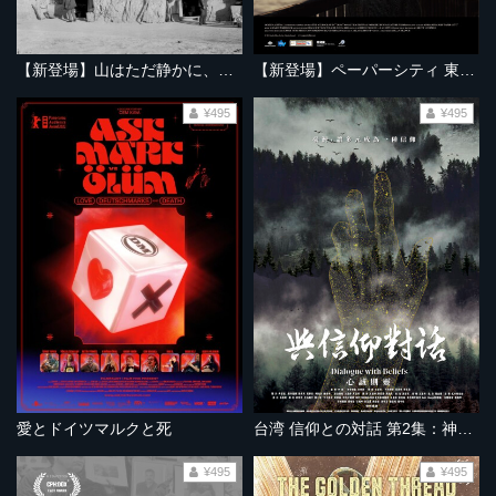
【新登場】山はただ静かに、ふたりを隔てて
【新登場】ペーパーシティ 東京大空襲の記憶
¥495
¥495
愛とドイツマルクと死
台湾 信仰との対話 第2集：神とアッラーと精霊の声
¥495
¥495