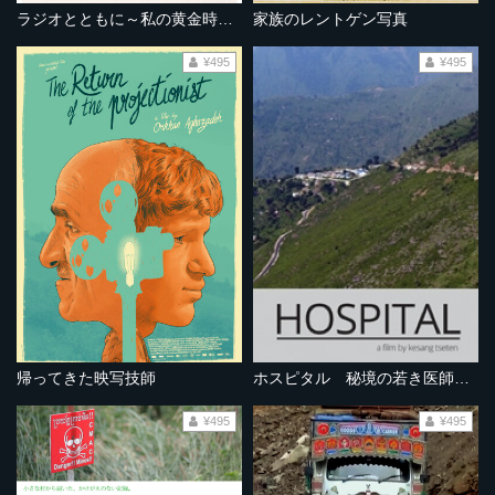
ラジオとともに～私の黄金時代～
家族のレントゲン写真
¥495
¥495
帰ってきた映写技師
ホスピタル 秘境の若き医師たち
¥495
¥495