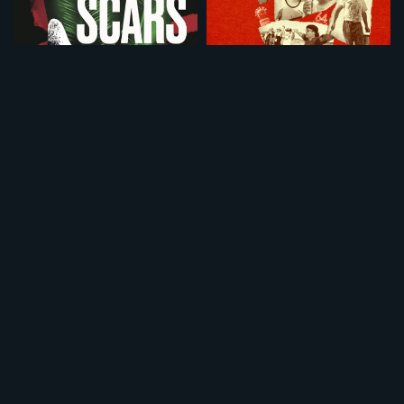
タミルの虎 銃を手にした少女たち
反体制派
¥495
¥495