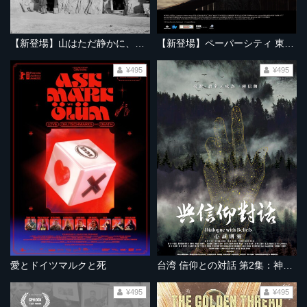
【新登場】山はただ静かに、ふたりを隔てて
【新登場】ペーパーシティ 東京大空襲の記憶
¥495
¥495
愛とドイツマルクと死
台湾 信仰との対話 第2集：神とアッラーと精霊の声
¥495
¥495