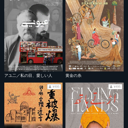
アユ二／私の目、愛しい人
黄金の糸
¥495
¥495