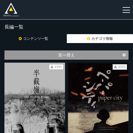
長編一覧
新
規
コンテンツ一覧
カテゴリ情報
登
録
並べ替え
¥495
¥495