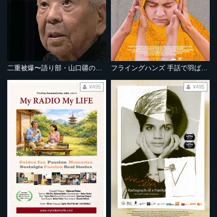
二重被爆〜語り部・山口疆の遺言
フライングハンズ 手話で羽ばたく
¥495
¥495