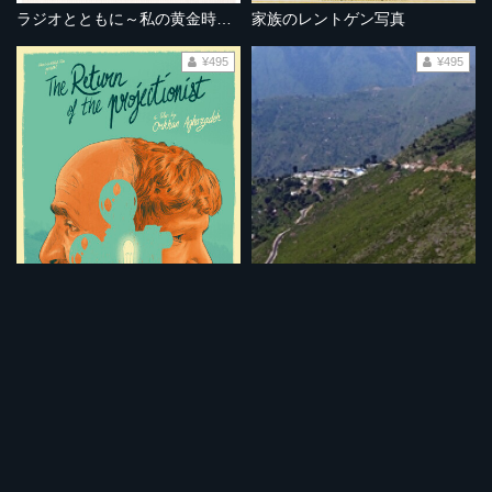
ラジオとともに～私の黄金時代～
家族のレントゲン写真
¥495
¥495
帰ってきた映写技師
ホスピタル 秘境の若き医師たち
¥495
¥495