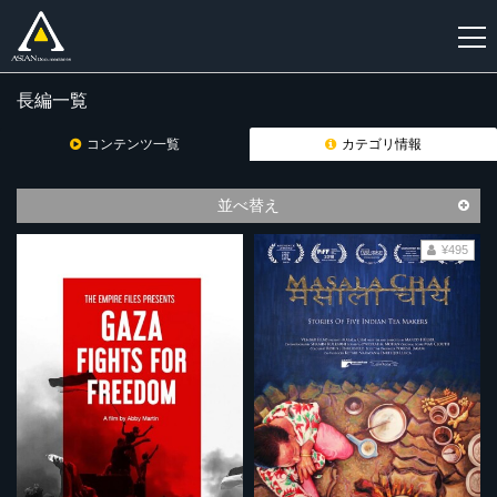
長編一覧
新
規
コンテンツ一覧
カテゴリ情報
登
録
並べ替え
¥495