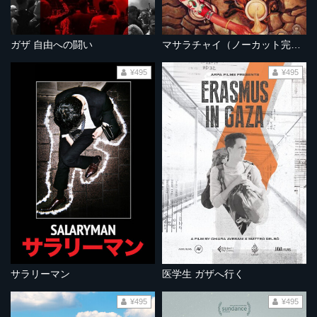
ガザ 自由への闘い
マサラチャイ（ノーカット完全版）
¥495
¥495
サラリーマン
医学生 ガザへ行く
¥495
¥495