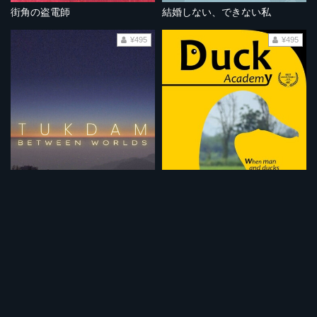
街角の盗電師
結婚しない、できない私
¥495
¥495
トゥクダム 生と死の境界
ダック・アカデミー
¥495
¥495