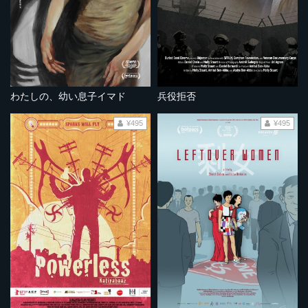
わたしの、幼い息子イマド
兵役拒否
¥495
¥495