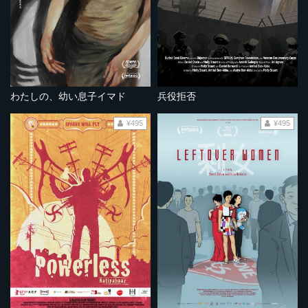
わたしの、幼い息子イマド
兵役拒否
¥495
¥495