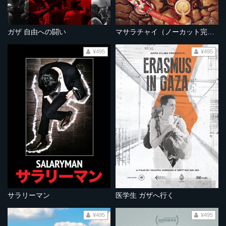
ガザ 自由への闘い
マサラチャイ（ノーカット完全版）
¥495
¥495
サラリーマン
医学生 ガザへ行く
¥495
¥495