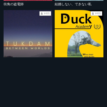
街角の盗電師
結婚しない、できない私
¥495
¥495
トゥクダム 生と死の境界
ダック・アカデミー
¥495
¥495