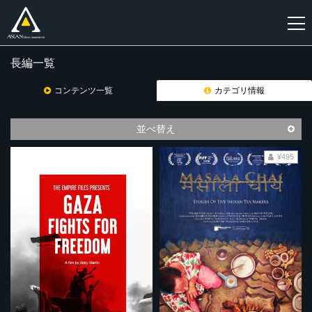
長編一覧
新
規
コンテンツ一覧
カテゴリ情報
登
録
並べ替え
¥495