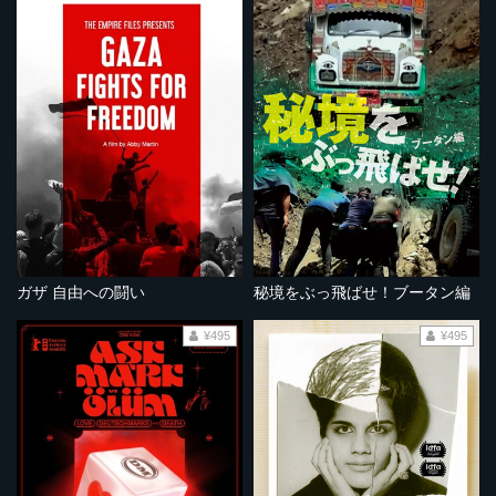
ガザ 自由への闘い
秘境をぶっ飛ばせ！ブータン編
¥495
¥495