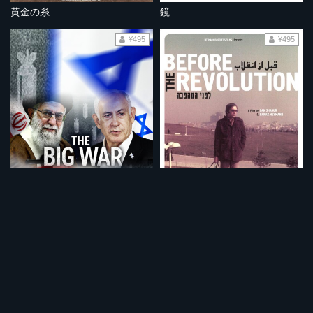
黄金の糸
鏡
¥495
¥495
大戦争 イスラエルVSイラン
革命前夜 イラン人とイスラエル人
¥495
¥495