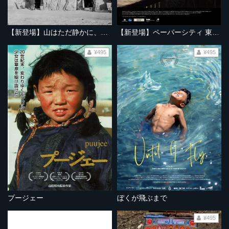
【新登場】山はただ静かに、ふたりを隔てて
【新登場】ペーパーシティ 東京大空襲の記憶
¥495
¥495
プージェー
ぼくが飛ぶまで
¥495