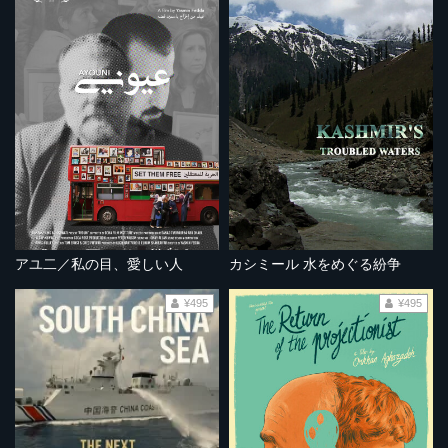
アユ二／私の目、愛しい人
カシミール 水をめぐる紛争
¥495
¥495