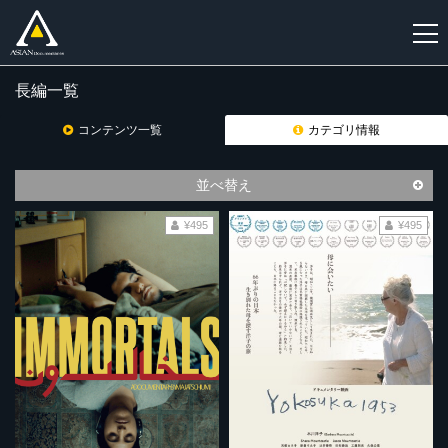
長編一覧
新
規
コンテンツ一覧
カテゴリ情報
登
録
並べ替え
¥495
¥495