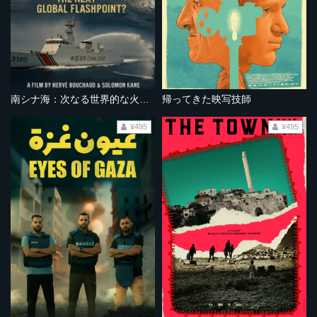
南シナ海：次なる世界的な火種となるか？
帰ってきた映写技師
¥495
¥495