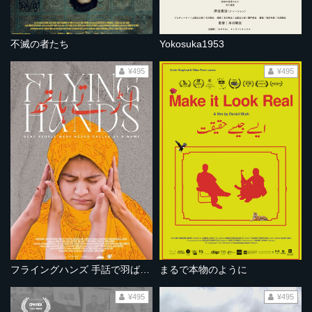
不滅の者たち
Yokosuka1953
¥495
¥495
フライングハンズ 手話で羽ばたく
まるで本物のように
¥495
¥495