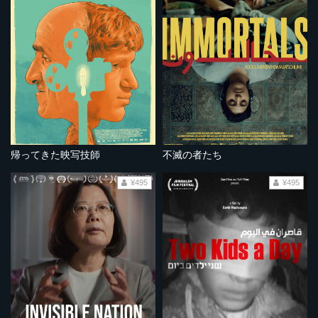
帰ってきた映写技師
不滅の者たち
¥495
¥495