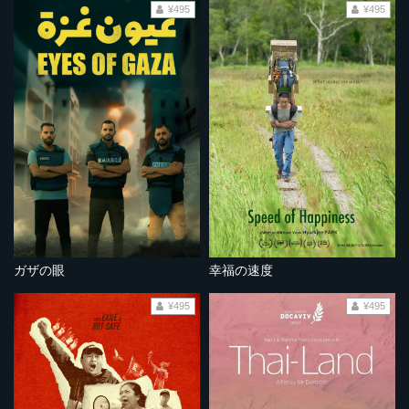
¥495
¥495
ガザの眼
幸福の速度
¥495
¥495