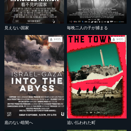
見えない国家
毎晩二人の子が捕まる
¥495
¥495
底のない暗闇へ
追い払われた町