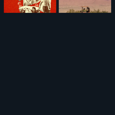
反体制派
タイランド 夢の農場
¥495
¥495