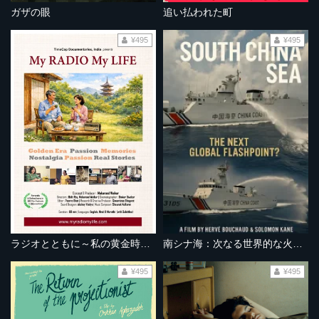
ガザの眼
追い払われた町
¥495
¥495
ラジオとともに～私の黄金時代～
南シナ海：次なる世界的な火種となるか？
¥495
¥495