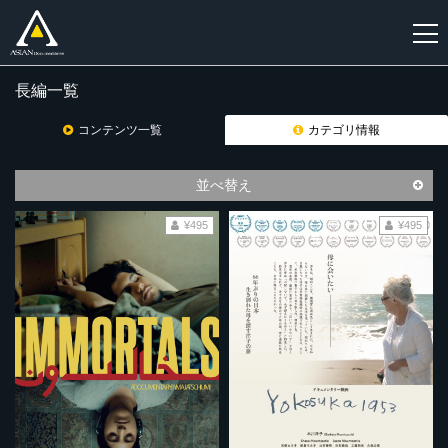
長編一覧
新
規
コンテンツ一覧
カテゴリ情報
登
録
並べ替え
¥495
¥495