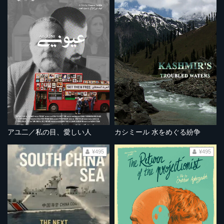
アユ二／私の目、愛しい人
カシミール 水をめぐる紛争
¥495
¥495