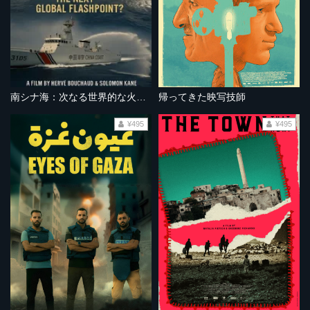
南シナ海：次なる世界的な火種となるか？
帰ってきた映写技師
¥495
¥495