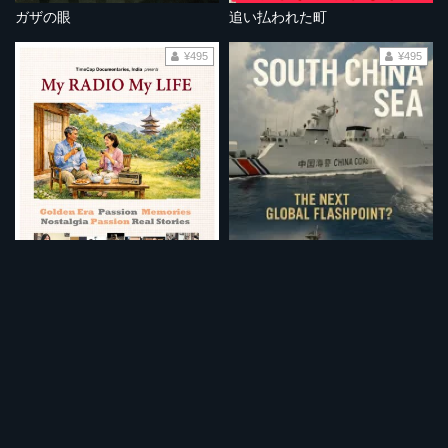
ガザの眼
追い払われた町
¥495
¥495
ラジオとともに～私の黄金時代～
南シナ海：次なる世界的な火種となるか？
¥495
¥495