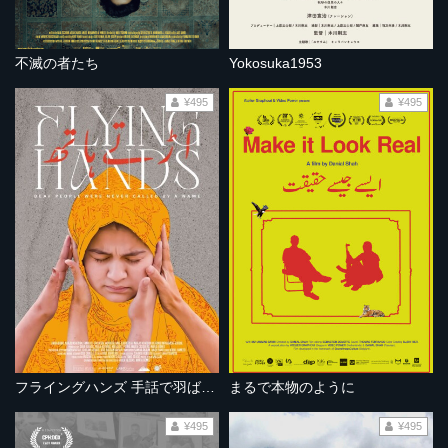
不滅の者たち
Yokosuka1953
¥495
¥495
フライングハンズ 手話で羽ばたく
まるで本物のように
¥495
¥495