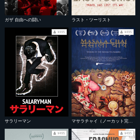
ガザ 自由への闘い
ラスト・ツーリスト
¥495
¥495
サラリーマン
マサラチャイ（ノーカット完全版）
¥495
¥495