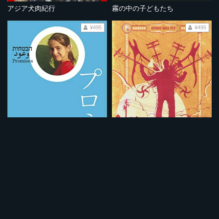
アジア犬肉紀行
霧の中の子どもたち
¥495
¥495
プロミス
街角の盗電師
¥495
¥495