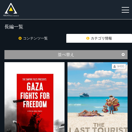
長編一覧
新
規
コンテンツ一覧
カテゴリ情報
登
録
並べ替え
¥495