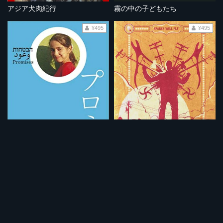
アジア犬肉紀行
霧の中の子どもたち
¥495
¥495
プロミス
街角の盗電師
¥495
¥495