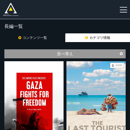
長編一覧
新
規
コンテンツ一覧
カテゴリ情報
登
録
並べ替え
¥495