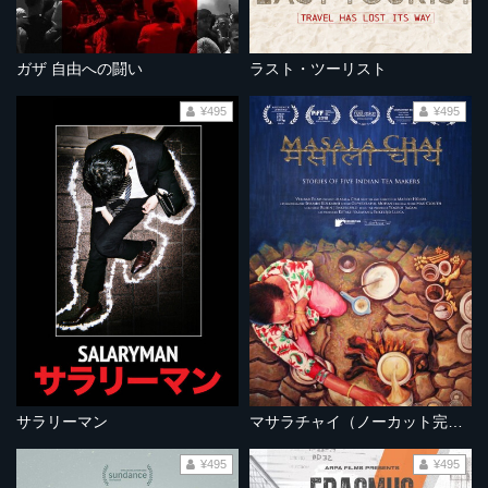
ガザ 自由への闘い
ラスト・ツーリスト
¥495
¥495
サラリーマン
マサラチャイ（ノーカット完全版）
¥495
¥495