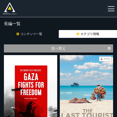
長編一覧
新
規
コンテンツ一覧
カテゴリ情報
登
録
並べ替え
¥495