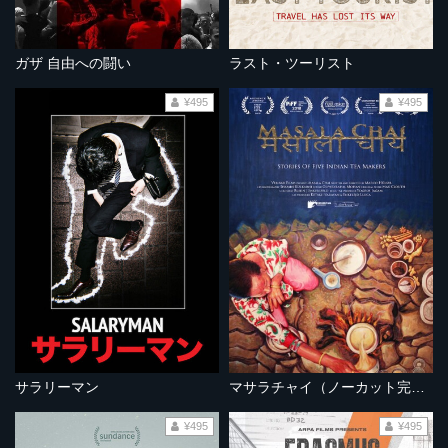
ガザ 自由への闘い
ラスト・ツーリスト
¥495
¥495
サラリーマン
マサラチャイ（ノーカット完全版）
¥495
¥495