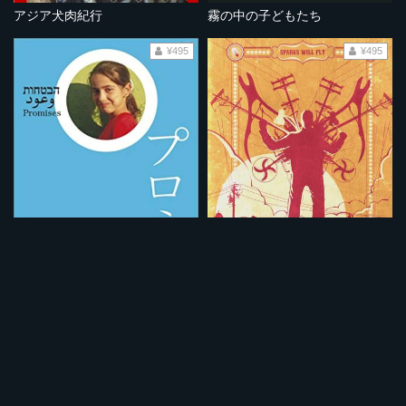
アジア犬肉紀行
霧の中の子どもたち
¥495
¥495
プロミス
街角の盗電師
¥495
¥495