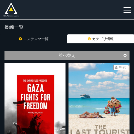
長編一覧
新
規
コンテンツ一覧
カテゴリ情報
登
録
並べ替え
¥495