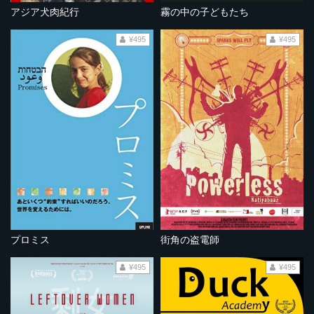
アジア犬肉紀行
霧の中の子どもたち
¥495
¥495
プロミス
街角の盗電師
¥495
¥495