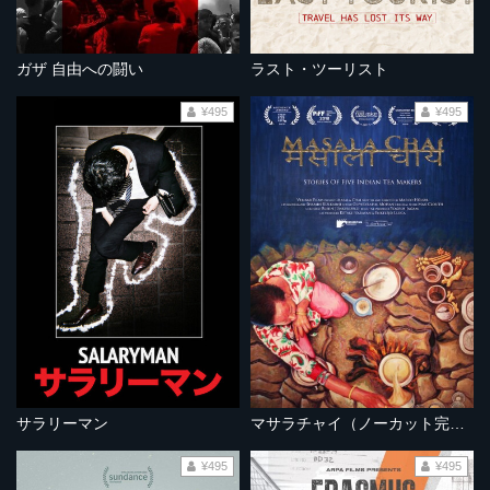
ガザ 自由への闘い
ラスト・ツーリスト
¥495
¥495
サラリーマン
マサラチャイ（ノーカット完全版）
¥495
¥495