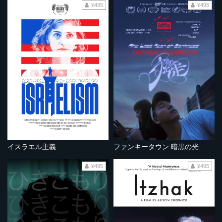
¥495
¥495
イスラエル主義
ファンキータウン 暗黒の光
¥495
¥495