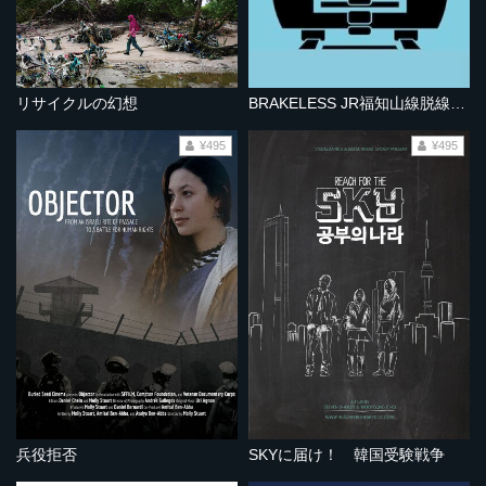
リサイクルの幻想
BRAKELESS JR福知山線脱線事故
¥495
¥495
兵役拒否
SKYに届け！ 韓国受験戦争