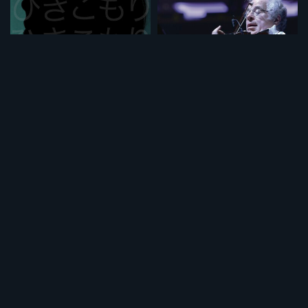
HIKIKOMORI フランス・日本
イツァーク 天才バイオリニストの歩み 《ノーカット完全版》
¥495
¥495