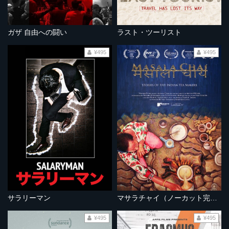
ガザ 自由への闘い
ラスト・ツーリスト
¥495
¥495
サラリーマン
マサラチャイ（ノーカット完全版）
¥495
¥495