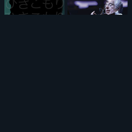
HIKIKOMORI フランス・日本
イツァーク 天才バイオリニストの歩み 《ノーカット完全版》
¥495
¥495