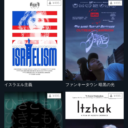
¥495
¥495
イスラエル主義
ファンキータウン 暗黒の光
¥495
¥495