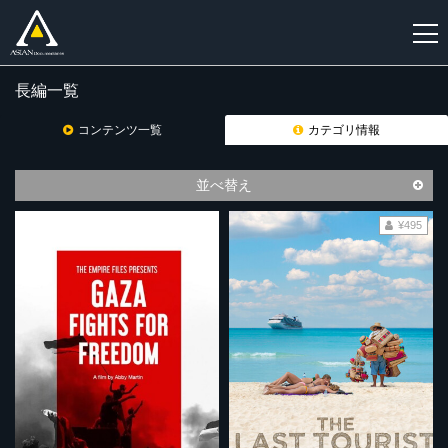
長編一覧
新
規
コンテンツ一覧
カテゴリ情報
登
録
並べ替え
¥495