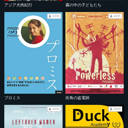
アジア犬肉紀行
霧の中の子どもたち
¥495
¥495
プロミス
街角の盗電師
¥495
¥495