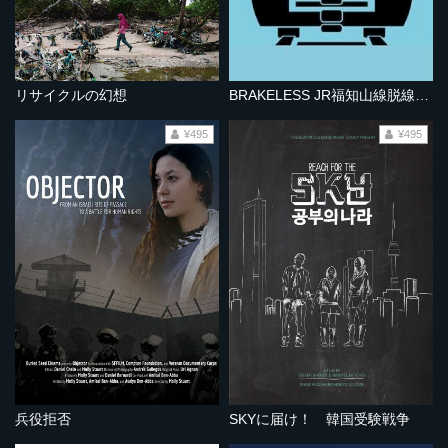
リサイクルの幻想
BRAKELESS JR福知山線脱線事故
¥495
¥495
兵役拒否
SKYに届け！ 韓国受験戦争