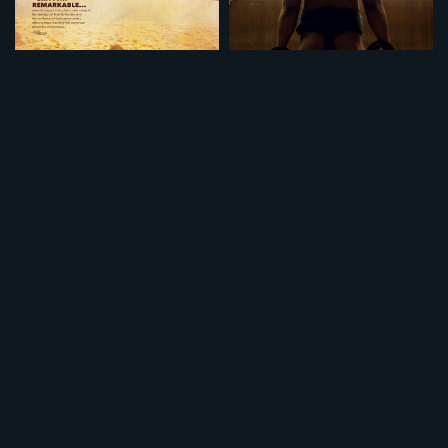
悪魔の運転手
辛抱（ノーカット完全版）
¥495
¥495