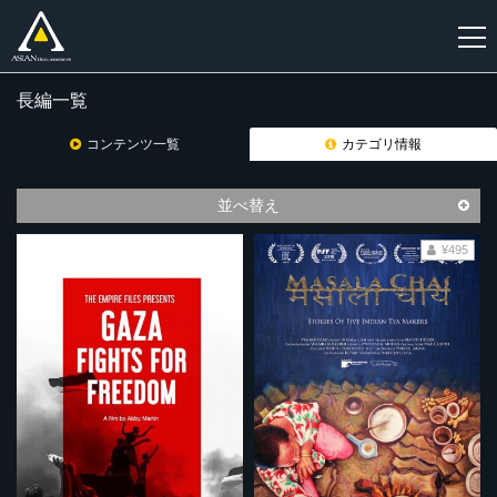
長編一覧
新
規
コンテンツ一覧
カテゴリ情報
登
録
並べ替え
¥495