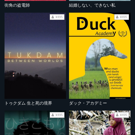
街角の盗電師
結婚しない、できない私
¥495
¥495
トゥクダム 生と死の境界
ダック・アカデミー
¥495
¥495