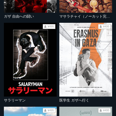
ガザ 自由への闘い
マサラチャイ（ノーカット完全版）
¥495
¥495
サラリーマン
医学生 ガザへ行く
¥495
¥495