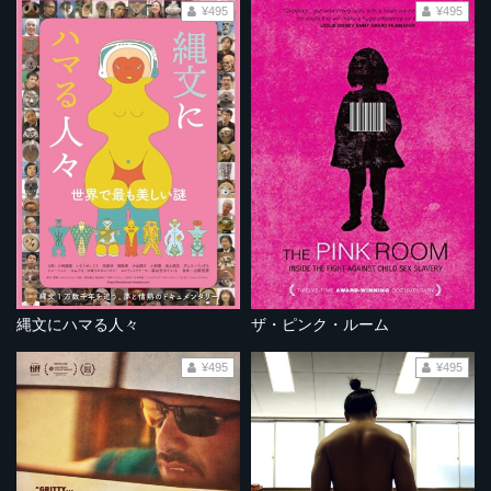
¥495
¥495
縄文にハマる人々
ザ・ピンク・ルーム
¥495
¥495