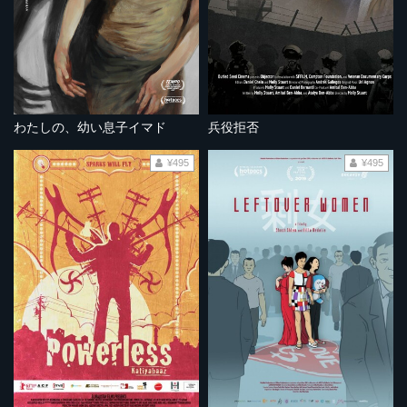
わたしの、幼い息子イマド
兵役拒否
¥495
¥495