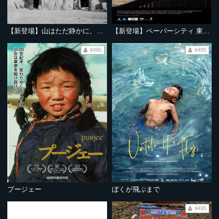
【新登場】山はただ静かに、ふたりを隔てて
【新登場】ペーパーシティ 東京大空襲の記憶
¥495
¥495
プージェー
ぼくが飛ぶまで
¥495