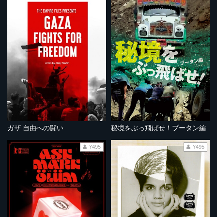
ガザ 自由への闘い
秘境をぶっ飛ばせ！ブータン編
¥495
¥495