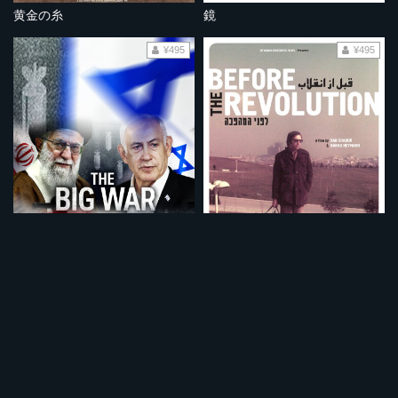
黄金の糸
鏡
¥495
¥495
大戦争 イスラエルVSイラン
革命前夜 イラン人とイスラエル人
¥495
¥495