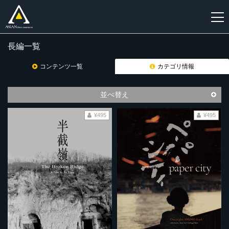
長編一覧
新
規
コンテンツ一覧
カテゴリ情報
登
録
並べ替え
¥495
¥495