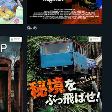
法
魂の歌
¥495
¥495