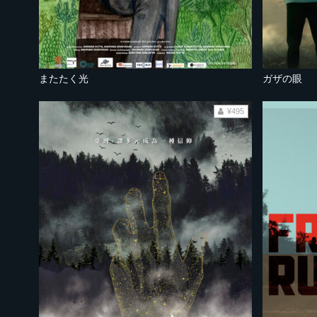
またたく光
ガザの眼
¥495