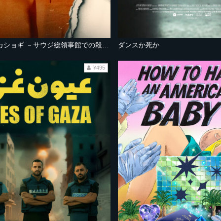
ジャマル・カショギ －サウジ総領事館での殺人－
ダンスか死か
¥495