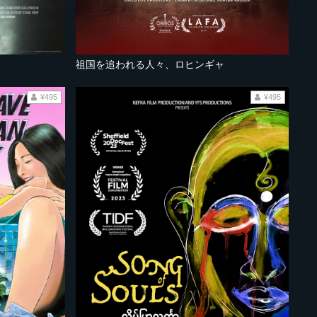
祖国を追われる人々、ロヒンギャ
¥495
¥495