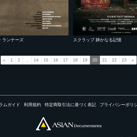
・ランナーズ
スクラップ 静かなる記憶
«
1
2
...
14
15
16
17
18
19
20
21
22
23
»
ラムガイド
利用規約
特定商取引法に基づく表記
プライバシーポリ