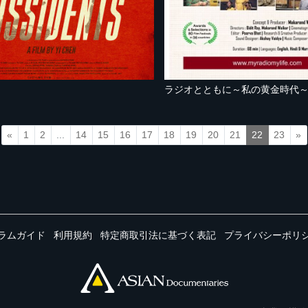
ラジオとともに～私の黄金時代
«
1
2
...
14
15
16
17
18
19
20
21
22
23
»
ラムガイド
利用規約
特定商取引法に基づく表記
プライバシーポリ