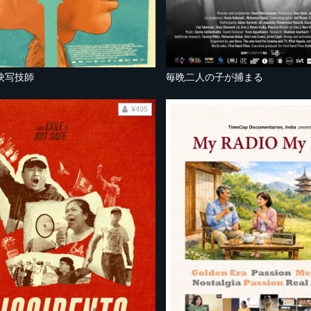
映写技師
毎晩二人の子が捕まる
¥495