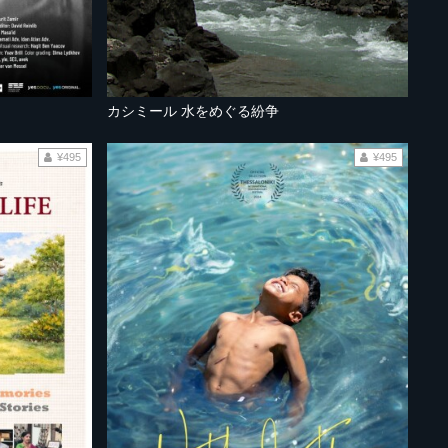
カシミール 水をめぐる紛争
¥495
¥495