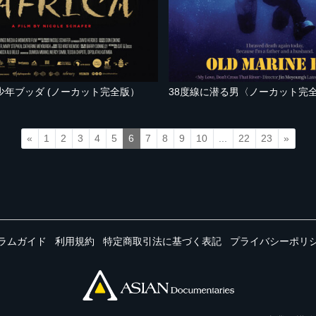
少年ブッダ (ノーカット完全版）
38度線に潜る男〈ノーカット完
«
1
2
3
4
5
6
7
8
9
10
...
22
23
»
ラムガイド
利用規約
特定商取引法に基づく表記
プライバシーポリ