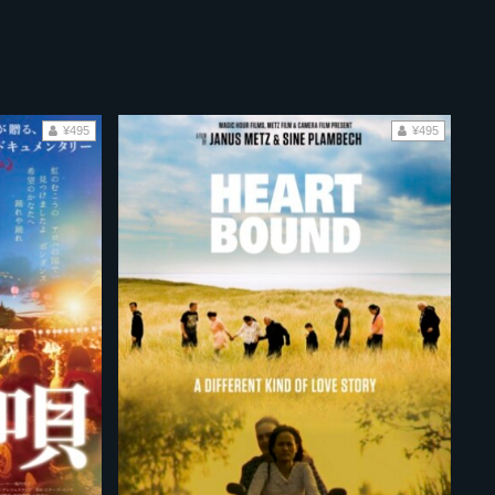
¥495
¥495