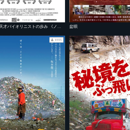
イツァーク 天才バイオリニストの歩み 《ノーカット完全版》
盆唄
¥495