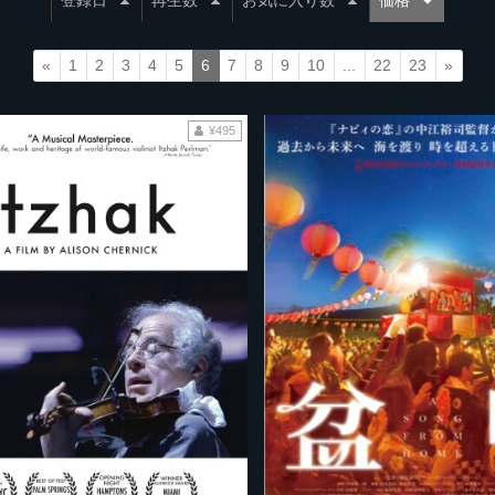
登録日
再生数
お気に入り数
価格
«
1
2
3
4
5
6
7
8
9
10
...
22
23
»
¥495