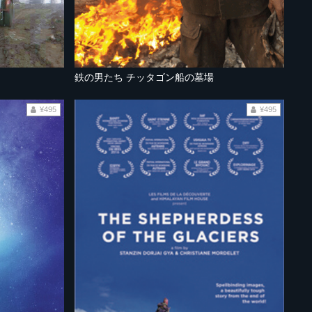
鉄の男たち チッタゴン船の墓場
¥495
¥495