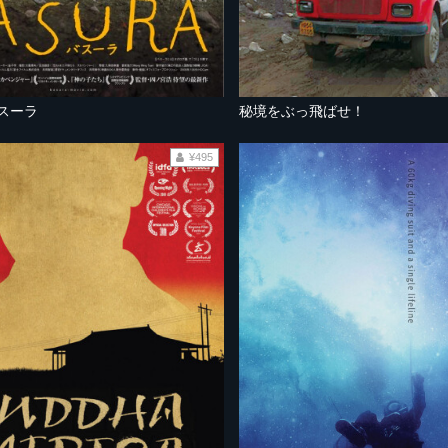
バスーラ
秘境をぶっ飛ばせ！
¥495