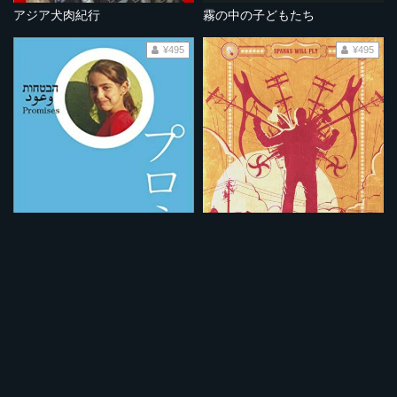
アジア犬肉紀行
霧の中の子どもたち
¥495
¥495
プロミス
街角の盗電師
¥495
¥495