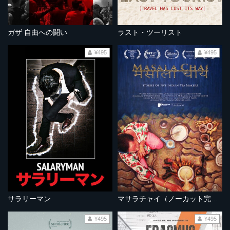
ガザ 自由への闘い
ラスト・ツーリスト
¥495
¥495
サラリーマン
マサラチャイ（ノーカット完全版）
¥495
¥495