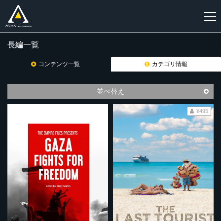
長編一覧
新
規
コンテンツ一覧
カテゴリ情報
登
録
並べ替え
¥495