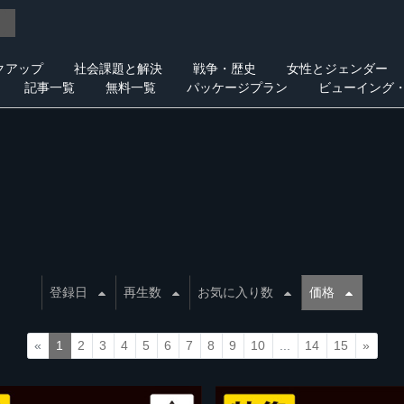
クアップ
社会課題と解決
戦争・歴史
女性とジェンダー
記事一覧
無料一覧
パッケージプラン
ビューイング
登録日
再生数
お気に入り数
価格
«
1
2
3
4
5
6
7
8
9
10
...
14
15
»