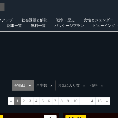
クアップ
社会課題と解決
戦争・歴史
女性とジェンダー
記事一覧
無料一覧
パッケージプラン
ビューイング
登録日
再生数
お気に入り数
価格
«
1
2
3
4
5
6
7
8
9
10
...
14
15
»