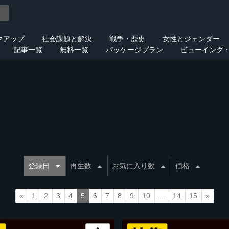
クアップ
社会課題と解決
戦争・歴史
女性とジェンダー
記事一覧
無料一覧
パッケージプラン
ビューイング
登録日
再生数
お気に入り数
価格
«
1
2
3
4
5
6
7
8
9
10
...
14
15
»