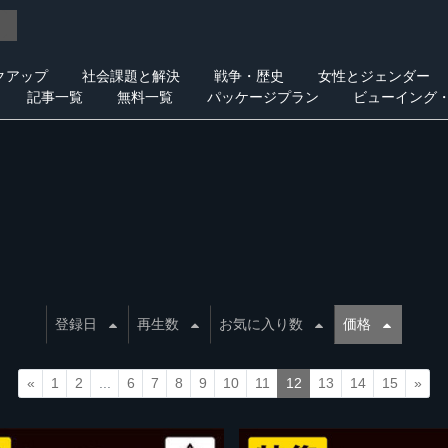
クアップ
社会課題と解決
戦争・歴史
女性とジェンダー
記事一覧
無料一覧
パッケージプラン
ビューイング
登録日
再生数
お気に入り数
価格
«
1
2
...
6
7
8
9
10
11
12
13
14
15
»