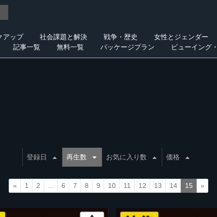
クアップ
社会課題と解決
戦争・歴史
女性とジェンダー
記事一覧
無料一覧
パッケージプラン
ビューイング
登録日
再生数
お気に入り数
価格
«
1
2
...
6
7
8
9
10
11
12
13
14
15
»