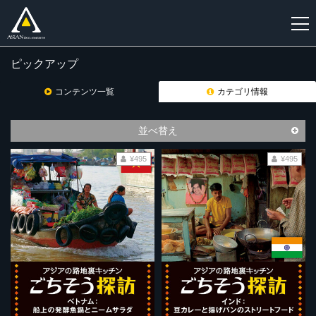
ピックアップ
新
規
コンテンツ一覧
カテゴリ情報
登
録
並べ替え
¥495
¥495