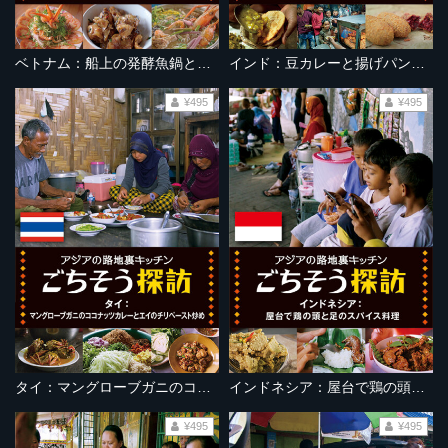
ベトナム：船上の発酵魚鍋とニームサラダ
インド：豆カレーと揚げパンのストリートフード
¥495
¥495
タイ：マングローブガニのココナッツカレーとエイのチリペースト炒め
インドネシア：屋台で鶏の頭と足のスパイス料理
¥495
¥495