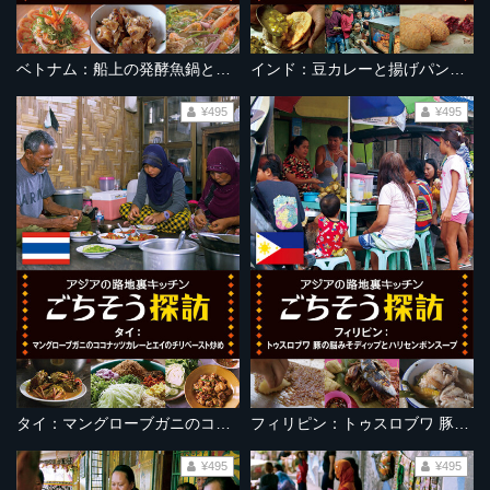
ベトナム：船上の発酵魚鍋とニームサラダ
インド：豆カレーと揚げパンのストリートフード
¥495
¥495
タイ：マングローブガニのココナッツカレーとエイのチリペースト炒め
フィリピン：トゥスロブワ 豚の脳みそディップとハリセンボンスープ
¥495
¥495