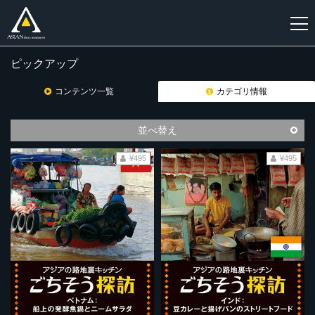
ピックアップ
新
規
コンテンツ一覧
カテゴリ情報
登
録
並べ替え
¥495
¥495