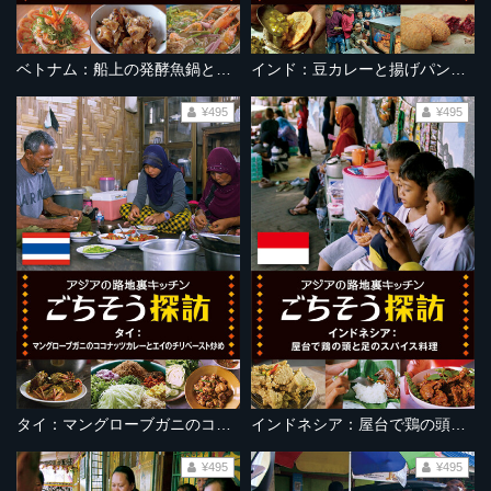
ベトナム：船上の発酵魚鍋とニームサラダ
インド：豆カレーと揚げパンのストリートフード
¥495
¥495
タイ：マングローブガニのココナッツカレーとエイのチリペースト炒め
インドネシア：屋台で鶏の頭と足のスパイス料理
¥495
¥495