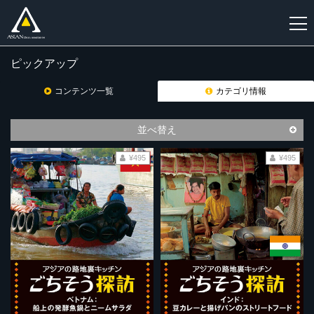
ピックアップ
新
規
コンテンツ一覧
カテゴリ情報
登
録
並べ替え
¥495
¥495