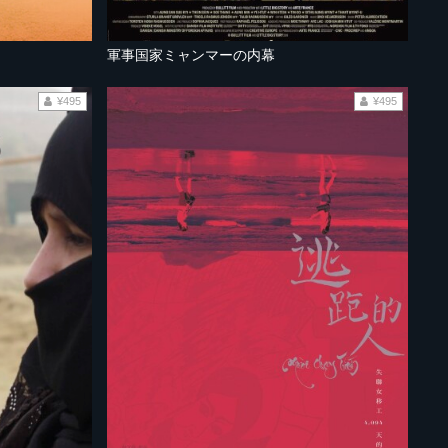
軍事国家ミャンマーの内幕
¥495
¥495