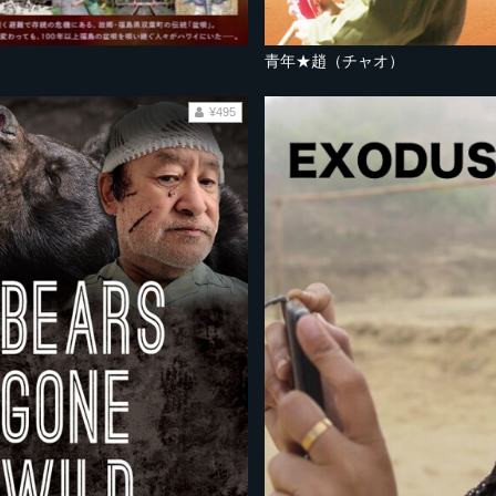
青年★趙（チャオ）
¥495