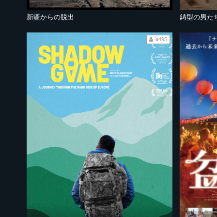
新疆からの脱出
鋳型の男た
¥495