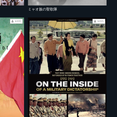
団
ミャオ族の聖歌隊
¥495
¥495