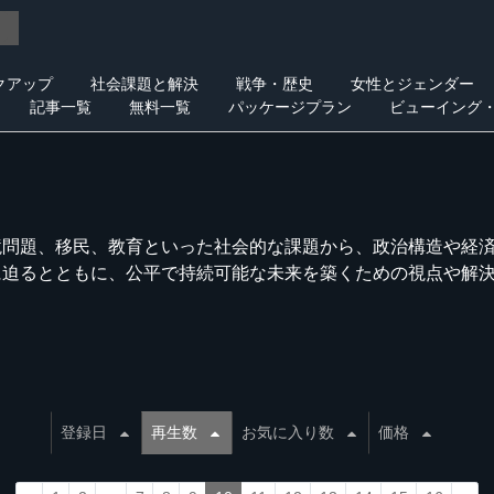
クアップ
社会課題と解決
戦争・歴史
女性とジェンダー
記事一覧
無料一覧
パッケージプラン
ビューイング
境問題、移民、教育といった社会的な課題から、政治構造や経
に迫るとともに、公平で持続可能な未来を築くための視点や解
登録日
再生数
お気に入り数
価格