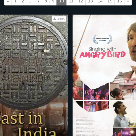
«
1
2
...
7
8
9
10
11
12
13
14
15
16
»
¥495