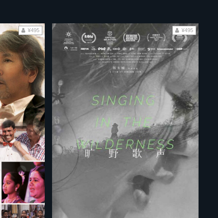
¥495
¥495