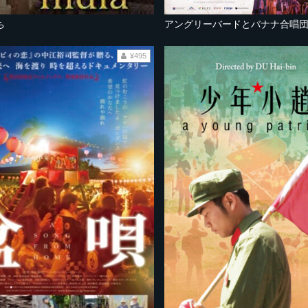
ち
アングリーバードとバナナ合唱
¥495