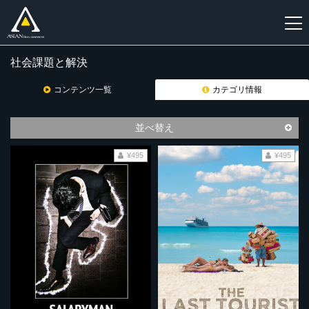
社会課題と解決
新
規
コンテンツ一覧
カテゴリ情報
登
録
並べ替え
¥495
¥495