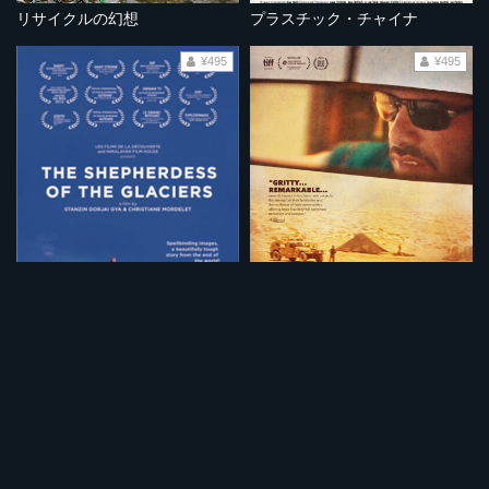
リサイクルの幻想
プラスチック・チャイナ
¥495
¥495
ラダック 氷河の羊飼い
悪魔の運転手
¥495
¥495