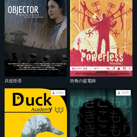
兵役拒否
街角の盗電師
¥495
¥495