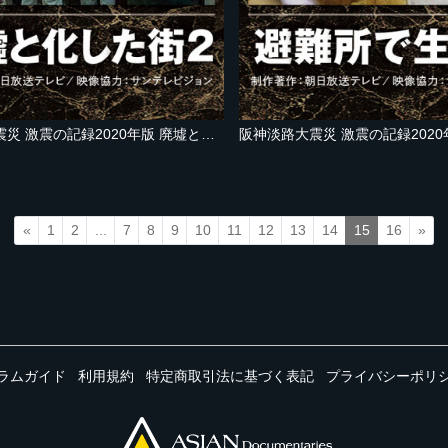
阪神淡路大震災 激震の記録2020年版 廃墟と化した街２
«
1
2
...
7
8
9
10
11
12
13
14
15
16
»
ラムガイド
利用規約
特定商取引法に基づく表記
プライバシーポリ