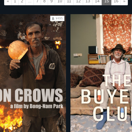
«
1
2
...
7
8
9
10
11
12
13
14
15
16
»
¥495