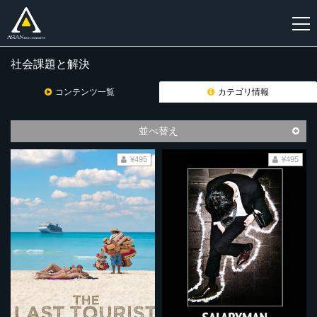
社会課題と解決
新
規
コンテンツ一覧
カテゴリ情報
登
録
並べ替え
¥495
¥495