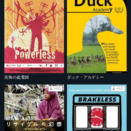
街角の盗電師
ダック・アカデミー
¥495
¥495