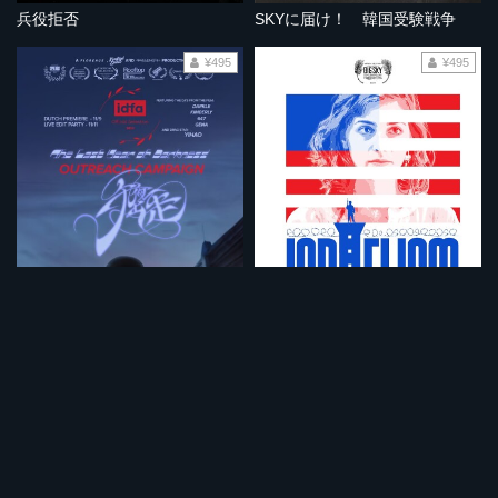
兵役拒否
SKYに届け！ 韓国受験戦争
¥495
¥495
ファンキータウン 暗黒の光
イスラエル主義
¥495
¥495