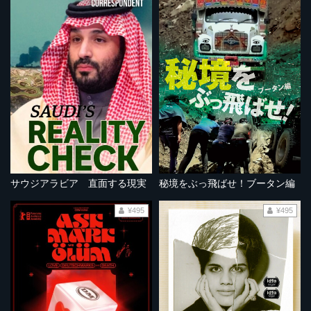
サウジアラビア 直面する現実
秘境をぶっ飛ばせ！ブータン編
¥495
¥495