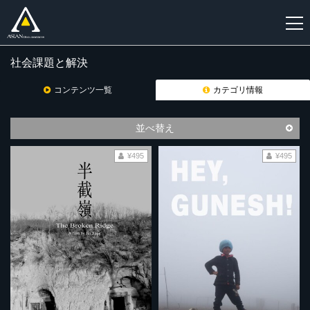
社会課題と解決
新
規
コンテンツ一覧
カテゴリ情報
登
録
並べ替え
¥495
¥495