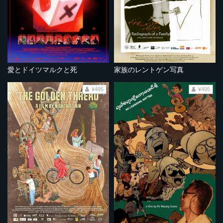
愛とドイツマルクと死
家族のレントゲン写真
¥495
¥495