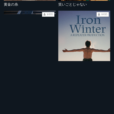
黄金の糸
笑いごとじゃない
¥495
¥495
14歳とイスラム教徒
鉄の冬
¥495
¥495