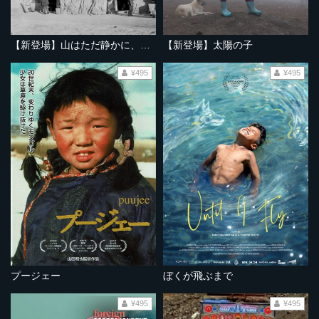
【新登場】山はただ静かに、ふたりを隔てて
【新登場】太陽の子
¥495
¥495
プージェー
ぼくが飛ぶまで
¥495
¥495