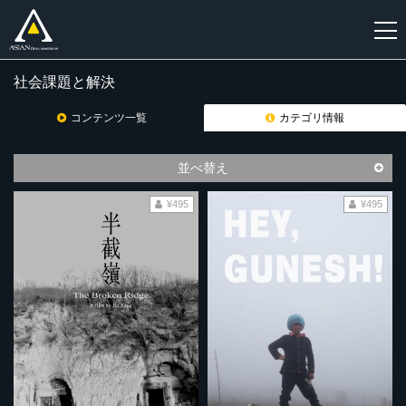
社会課題と解決
新
規
コンテンツ一覧
カテゴリ情報
登
録
並べ替え
¥495
¥495