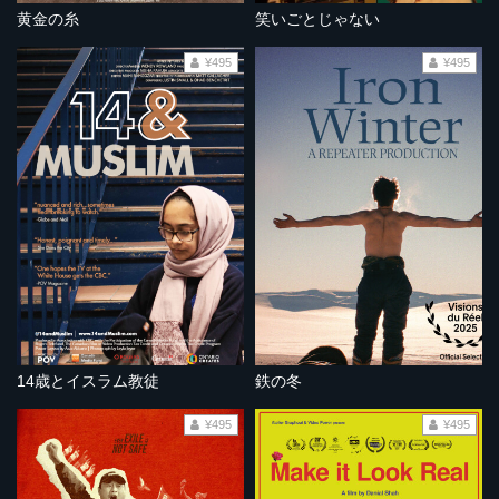
黄金の糸
笑いごとじゃない
¥495
¥495
14歳とイスラム教徒
鉄の冬
¥495
¥495