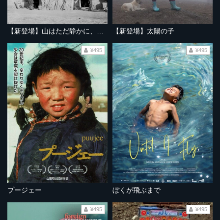
【新登場】山はただ静かに、ふたりを隔てて
【新登場】太陽の子
¥495
¥495
プージェー
ぼくが飛ぶまで
¥495
¥495