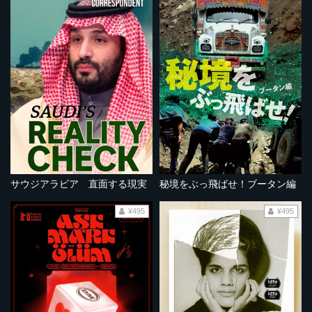
サウジアラビア 直面する現実
秘境をぶっ飛ばせ！ブータン編
¥495
¥495