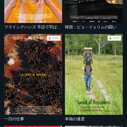
フライングハンズ 手話で羽ばたく
韓国：ピョ・イェリムの闘い
¥495
¥495
一日の仕事
幸福の速度