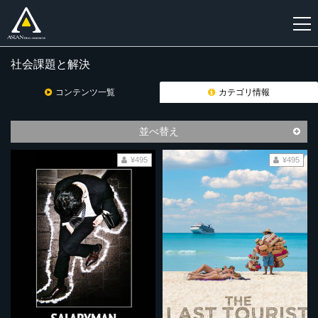
社会課題と解決
新
規
コンテンツ一覧
カテゴリ情報
登
録
並べ替え
¥495
¥495