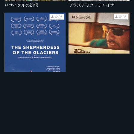
リサイクルの幻想
プラスチック・チャイナ
¥495
¥495
ラダック 氷河の羊飼い
悪魔の運転手
¥495
¥495