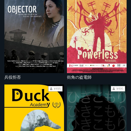
兵役拒否
街角の盗電師
¥495
¥495