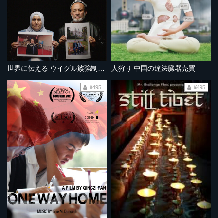
世界に伝える ウイグル族強制収容所
人狩り 中国の違法臓器売買
¥495
¥495