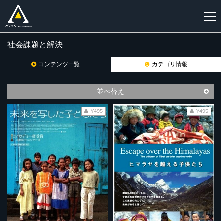
社会課題と解決
新
規
コンテンツ一覧
カテゴリ情報
登
録
並べ替え
¥495
¥495