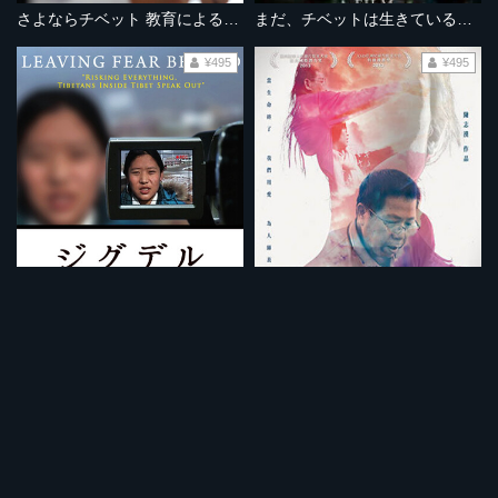
さよならチベット 教育による民族同化
まだ、チベットは生きている 最後の桃源郷への旅
¥495
¥495
ジグデル〜恐怖を乗り越えて
妻として 母として
¥495
¥495