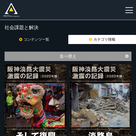
社会課題と解決
新
規
コンテンツ一覧
カテゴリ情報
登
録
並べ替え