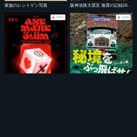
家族のレントゲン写真
阪神淡路大震災 激震の記録2020年版 廃墟と化した街１
¥495
¥495
愛とドイツマルクと死
秘境をぶっ飛ばせ！ブータン編
¥495