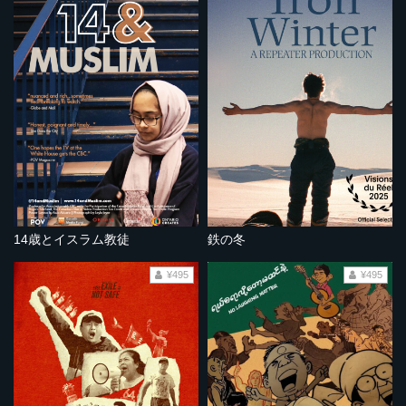
14歳とイスラム教徒
鉄の冬
¥495
¥495