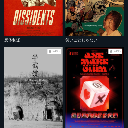
反体制派
笑いごとじゃない
¥495
¥495