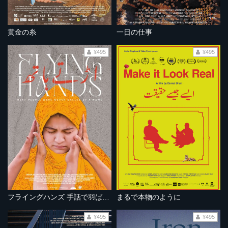
黄金の糸
一日の仕事
¥495
¥495
フライングハンズ 手話で羽ばたく
まるで本物のように
¥495
¥495