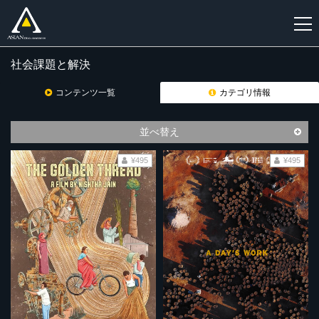
社会課題と解決
新
規
コンテンツ一覧
カテゴリ情報
登
録
並べ替え
¥495
¥495